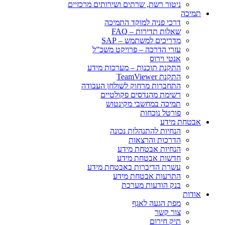
ניטור רשת, שרתים ושירותים מרכזיים
תמיכה
דרכי פניה למוקד התמיכה
שאלות תדירות – FAQ
מדריכים למשתמש – SAP
עזרי הדרכה – פרויקט משכ”ל
אנטי וירוס
התקנת תוכנות – מערכות מידע
התקנת TeamViewer
התחברות מרחוק לשולחן העבודה
רשימת מהנדסים פקולטיים
תמיכה במחשבי מקינטוש
פורטל נוכחות
אבטחת מידע
הנחיות להתנהלות נכונה
הדרכות והרצאות
הנחיות אבטחת מידע
חדשות אבטחת מידע
עשרת הדיברות באבטחת מידע
התרעות אבטחת מידע
בנק הודעות מערכת
אודות
מפת הגעה לאגף
צור קשר
תיק חירום